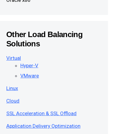
Oracle x86
Other Load Balancing
Solutions
Virtual
Hyper-V
VMware
Linux
Cloud
SSL Acceleration & SSL Offload
Application Delivery Optimization