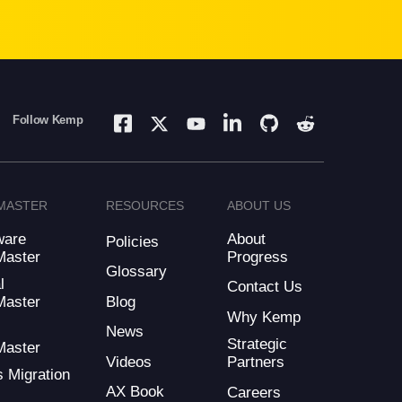
Follow Kemp
MASTER
RESOURCES
ABOUT US
ware
About
Policies
Master
Progress
Glossary
l
Contact Us
Blog
Master
Why Kemp
d
News
Strategic
Master
Videos
Partners
s Migration
AX Book
Careers