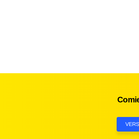
Comie
VERS