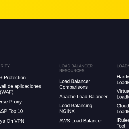
RITY
LOAD BALANCER
LOAD
RESOURCES
Hard
 Protection
Load Balancer
Load
wall de aplicaciones
Comparisons
Virtua
 (WAF)
Apache Load Balancer
Load
rse Proxy
Load Balancing
Clou
NGINX
SP Top 10
Load
iRule
AWS Load Balancer
ays On VPN
Tool