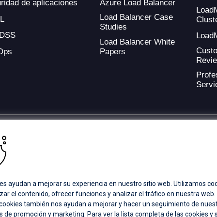
Azure Load Balancer
ridad de aplicaciones
Load
Load Balancer Case
L
Clust
Studies
-DSS
Load
Load Balancer White
Cust
Ops
Papers
Revi
Profe
Servi
ding provider of application development and digital experience technologies.
a Coverage
Careers
Offices
es ayudan a mejorar su experiencia en nuestro sitio web. Utilizamos co
zar el contenido, ofrecer funciones y analizar el tráfico en nuestra web
 cookies también nos ayudan a mejorar y hacer un seguimiento de nues
ts subsidiaries or affiliates. All Rights Reserved.
 de promoción y marketing. Para ver la lista completa de las cookies y 