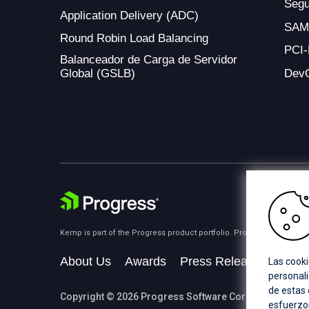
Segu
Application Delivery (ADC)
SAM
Round Robin Load Balancing
PCI
Balanceador de Carga de Servidor
Global (GSLB)
Dev
Kemp is part of the Progress product portfolio. Progress is the lea
About Us
Awards
Press Releases
Medi
Las cooki
personali
de estas
Copyright © 2026 Progress Software Corporation and/or i
esfuerzos