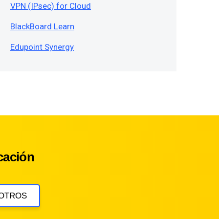
VPN (IPsec) for Cloud
BlackBoard Learn
Edupoint Synergy
cación
OTROS