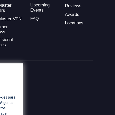
Upcoming
Master
Reviews
Events
ers
Awards
FAQ
Master VPN
Locations
omer
ews
ssional
ces
okies para
. Algunas
tros
saber