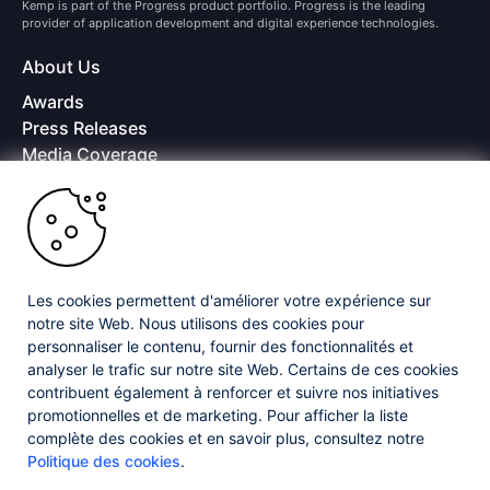
Kemp is part of the Progress product portfolio. Progress is the leading
provider of application development and digital experience technologies.
About Us
Awards
Press Releases
Media Coverage
Careers
Offices
Copyright © 2026 Progress Software Corporation and/or its
subsidiaries or affiliates. All Rights Reserved.
Les cookies permettent d'améliorer votre expérience sur
Progress and certain product names used herein are trademarks or registered
trademarks of Progress Software Corporation and/or one of its subsidiaries or
notre site Web. Nous utilisons des cookies pour
affiliates in the U.S. and/or other countries. See
Trademarks
for appropriate
personnaliser le contenu, fournir des fonctionnalités et
markings. All rights in any other trademarks contained herein are reserved by
analyser le trafic sur notre site Web. Certains de ces cookies
their respective owners and their inclusion does not imply an endorsement,
affiliation, or sponsorship as between Progress and the respective owners.
contribuent également à renforcer et suivre nos initiatives
promotionnelles et de marketing. Pour afficher la liste
complète des cookies et en savoir plus, consultez notre
Privacy Center
Security Center
License Agreement
Politique des cookies
.
Do Not Sell or Share My Personal Information