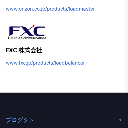
www.orizon.co.jp/products/loadmaster
FXC 株式会社
www.fxc.jp/products/loadbalancer
プロダクト