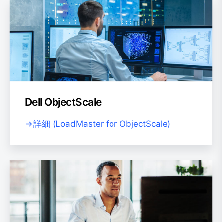
Dell ObjectScale
詳細 (LoadMaster for ObjectScale)