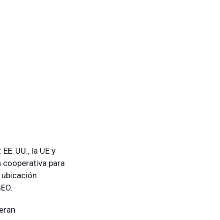
E. UU., la UE y
 cooperativa para
 ubicación
GEO.
peran