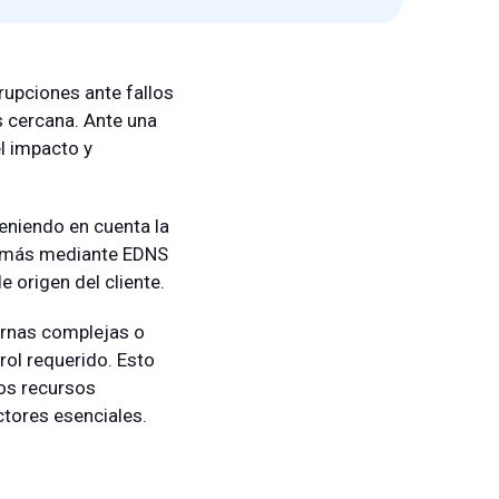
rupciones ante fallos
s cercana. Ante una
el impacto y
teniendo en cuenta la
aún más mediante EDNS
 origen del cliente.
ternas complejas o
rol requerido. Esto
ros recursos
ctores esenciales.