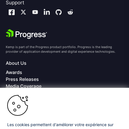
Support
Kemp is part of the Progress product portfolio. Progress is the leading
provider of application development and digital experience technologies.
About Us
Awards
Press Releases
Media Coverage
Careers
Offices
Copyright © 2026 Progress Software Corporation and/or its
subsidiaries or affiliates. All Rights Reserved.
Les cookies permettent d'améliorer votre expérience sur
Progress and certain product names used herein are trademarks or registered