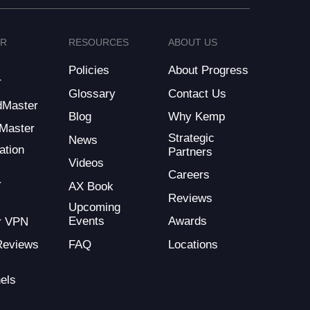
ER
RESOURCES
ABOUT US
Policies
About Progress
r
Glossary
Contact Us
dMaster
Blog
Why Kemp
Master
Strategic
News
ation
Partners
Videos
Careers
r
AX Book
Reviews
Upcoming
Events
Awards
r VPN
FAQ
Locations
Reviews
els