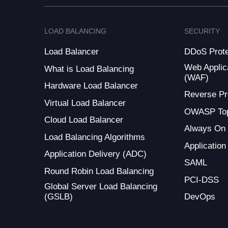
LOAD BALANCING
SECURITY
Load Balancer
DDoS Prote
Web Applica
What is Load Balancing
(WAF)
Hardware Load Balancer
Reverse Pr
Virtual Load Balancer
OWASP Top
Cloud Load Balancer
Always On
Load Balancing Algorithms
Application
Application Delivery (ADC)
SAML
Round Robin Load Balancing
PCI-DSS
Global Server Load Balancing
(GSLB)
DevOps