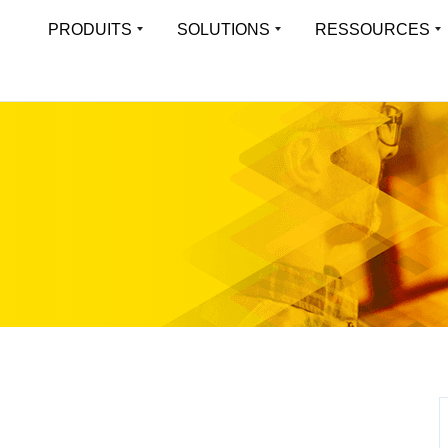
PRODUITS
SOLUTIONS
RESSOURCES
APERÇU
LEARN
Virtual Load Balancer
LoadMa
Une expérience applicative toujours
Platefor
Toutes les solutions
Resource Librar
disponible pour les environnements
des appl
virtualisés
Solutions industrielles
Études De Cas
Multi-t
Applications prises en charge
Blog
Hardware Load Balancer
Exécuter
Offrir une expérience applicative haute
isolées 
liste des fonctionnalités
Webinaires
performance pour tout type d’environnement
Whitepapers
Progre
Cloud Load Balancer
Object
Firmware
Solutions de répartition de charge cloud-
Optimisé
Fiches Produits
native évolutives et fiables
ObjectS
Case Studies