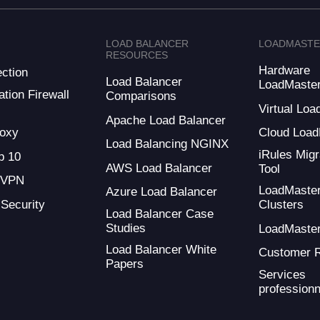
LOAD BALANCER
LOADMAST
RESOURCES
Hardware
ction
Load Balancer
LoadMaste
tion Firewall
Comparisons
Virtual Loa
Apache Load Balancer
oxy
Cloud Load
Load Balancing NGINX
iRules Migr
 10
AWS Load Balancer
Tool
 VPN
LoadMaste
Azure Load Balancer
 Security
Clusters
Load Balancer Case
Studies
LoadMaste
Load Balancer White
Customer 
Papers
Services
professionn