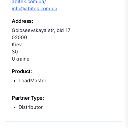
abitek.com.ua/
info@abitek.com.ua
Address:
Goloseevskaya str, bld 17
02000
Kiev
30
Ukraine
Product:
LoadMaster
Partner Type:
Distributor