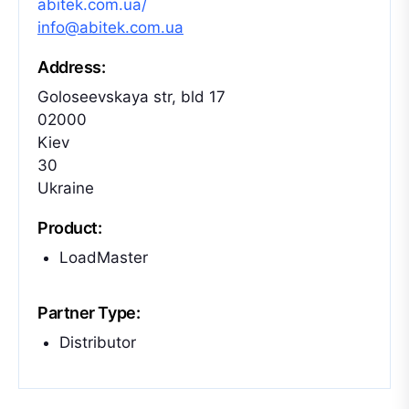
abitek.com.ua/
info@abitek.com.ua
Address:
Goloseevskaya str, bld 17
02000
Kiev
30
Ukraine
Product:
LoadMaster
Partner Type:
Distributor