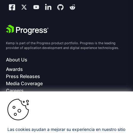
Kemp is part of the Progress product portfolio. Progress is the leading
provider of application development and digital experience technologies.
About Us
Awards
Press Releases
Media Coverage
Careers
Offices
Copyright © 2026 Progress Software Corporation and/or its
subsidiaries or affiliates. All Rights Reserved.
Progress and certain product names used herein are trademarks or registered
trademarks of Progress Software Corporation and/or one of its subsidiaries or
Las cookies ayudan a mejorar su experiencia en nuestro sitio