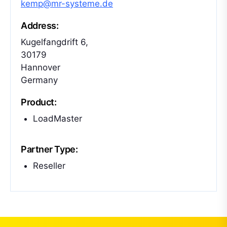
kemp@mr-systeme.de
Address:
Kugelfangdrift 6,
30179
Hannover
Germany
Product:
LoadMaster
Partner Type:
Reseller