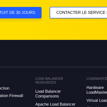
TUIT DE 30 JOURS
CONTACTER LE SERVICE
LOAD BALANCER
LOADMAST
RESOURCES
Hardware
ction
Load Balancer
LoadMaste
tion Firewall
Comparisons
Virtual Loa
Apache Load Balancer