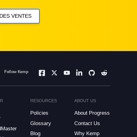
 DES VENTES
Follow Kemp
ER
RESOURCES
ABOUT US
Policies
About Progress
r
Glossary
Contact Us
dMaster
Blog
Why Kemp