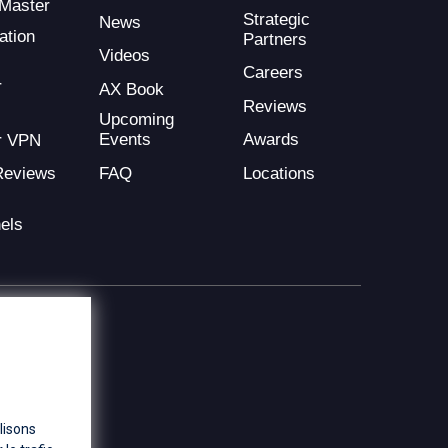
Master
Strategic
News
ation
Partners
Videos
Careers
r
AX Book
Reviews
Upcoming
Events
Awards
r VPN
FAQ
Locations
Reviews
els
lisons