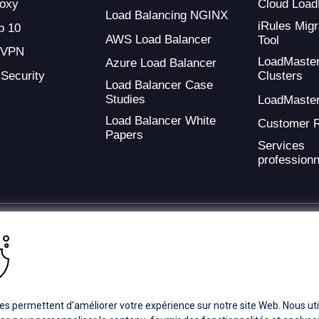
oxy
Cloud Load
Load Balancing NGINX
iRules Migr
 10
AWS Load Balancer
Tool
 VPN
LoadMaste
Azure Load Balancer
 Security
Clusters
Load Balancer Case
Studies
LoadMaste
Load Balancer White
Customer 
Papers
Services
professionn
ding provider of application development and digital experience technologies.
a Coverage
Careers
Offices
es permettent d'améliorer votre expérience sur notre site Web. Nous uti