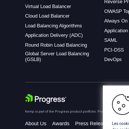
Reverse Pr
Virtual Load Balancer
OWASP Top
Cloud Load Balancer
Always On
Load Balancing Algorithms
Application
Application Delivery (ADC)
SAML
Round Robin Load Balancing
PCI-DSS
Global Server Load Balancing
(GSLB)
DevOps
Kemp is part of the Progress product portfolio. Progress is the lea
About Us
Awards
Press Releases
Medi
Les cooki