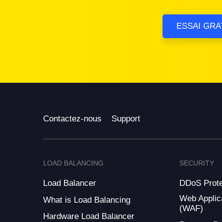
ESSAI GRA
Contactez-nous
Support
LOAD BALANCING
SECURITY
Load Balancer
DDoS Prote
Web Applica
What is Load Balancing
(WAF)
Hardware Load Balancer