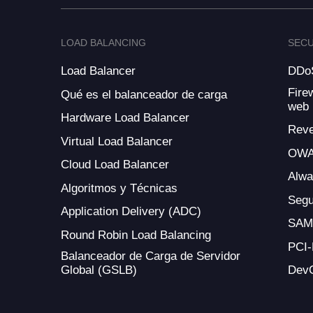
LOAD BALANCING
SECU
Load Balancer
DDoS
Fire
Qué es el balanceador de carga
web
Hardware Load Balancer
Reve
Virtual Load Balancer
OWA
Cloud Load Balancer
Alw
Algoritmos y Técnicas
Segu
Application Delivery (ADC)
SAM
Round Robin Load Balancing
PCI
Balanceador de Carga de Servidor
Global (GSLB)
Dev