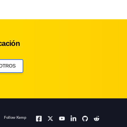
cación
OTROS
Follow Kemp