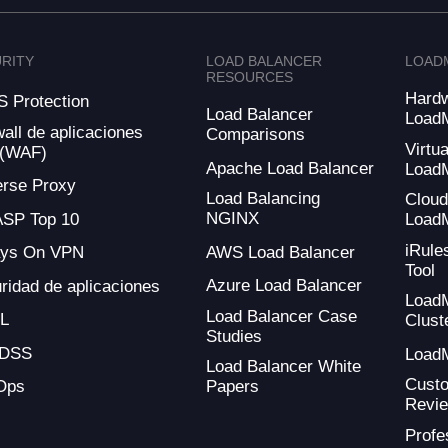
RITY
LOAD BALANCER
LOAD
RESOURCES
Hard
 Protection
Load Balancer
Load
wall de aplicaciones
Comparisons
Virtua
 (WAF)
Apache Load Balancer
Load
rse Proxy
Load Balancing
Clou
NGINX
SP Top 10
Load
iRule
AWS Load Balancer
ays On VPN
Tool
Azure Load Balancer
ridad de aplicaciones
Load
Load Balancer Case
L
Clust
Studies
-DSS
Load
Load Balancer White
Cust
Ops
Papers
Revi
Profe