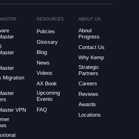
MASTER
RESOURCES
ABOUT US
ware
About
Policies
Master
Progress
Glossary
l
Contact Us
Blog
Master
Why Kemp
d
News
Strategic
Master
Videos
Partners
s Migration
AX Book
Careers
Upcoming
Master
Reviews
Events
ers
Awards
FAQ
Master VPN
Locations
omer
ews
ssional