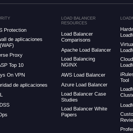
RITY
LOAD BALANCER
LOAD
RESOURCES
Hard
 Protection
Load Balancer
Load
wall de aplicaciones
Comparisons
Virtua
 (WAF)
Apache Load Balancer
Load
rse Proxy
Load Balancing
Clou
NGINX
SP Top 10
Load
iRule
AWS Load Balancer
ays On VPN
Tool
Azure Load Balancer
ridad de aplicaciones
Load
Load Balancer Case
L
Clust
Studies
-DSS
Load
Load Balancer White
Cust
Ops
Papers
Revi
Profe