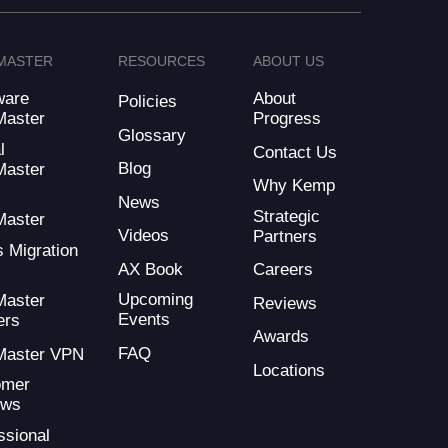
MASTER
RESOURCES
ABOUT US
ware
About
Policies
Master
Progress
Glossary
l
Contact Us
Blog
Master
Why Kemp
d
News
Strategic
Master
Videos
Partners
s Migration
AX Book
Careers
Upcoming
Master
Reviews
Events
ers
Awards
FAQ
Master VPN
Locations
omer
ews
ssional