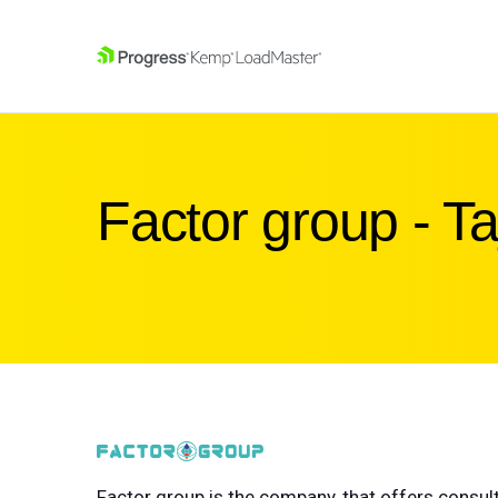
SKIP NAVIGATION
Factor group - Ta
Factor group is the company, that offers consul