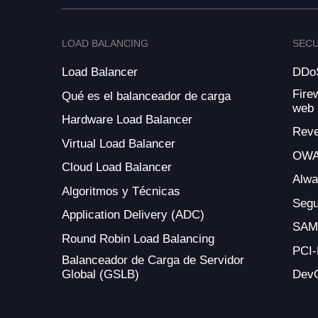
LOAD BALANCING
SECU
Load Balancer
DDoS
Fire
Qué es el balanceador de carga
web
Hardware Load Balancer
Reve
Virtual Load Balancer
OWA
Cloud Load Balancer
Alw
Algoritmos y Técnicas
Segu
Application Delivery (ADC)
SAM
Round Robin Load Balancing
PCI
Balanceador de Carga de Servidor
Global (GSLB)
Dev