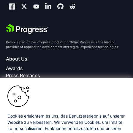
Kemp is part of the Progress product portfolio. Progress is the leading
provider of application development and digital experience technologies.
About Us
Awards
Press Releases
Media Coverage
Careers
Offices
Copyright © 2026 Progress Software Corporation and/or its
subsidiaries or affiliates. All Rights Reserved.
Cookies erleichtern es uns, das Benutzererlebnis auf unserer
Website zu verbessern. Wir verwenden Cookies, um Inhalte
Progress and certain product names used herein are trademarks or registered
trademarks of Progress Software Corporation and/or one of its subsidiaries or
zu personalisieren, Funktionen bereitzustellen und unseren
affiliates in the U.S. and/or other countries. See
Trademarks
for appropriate