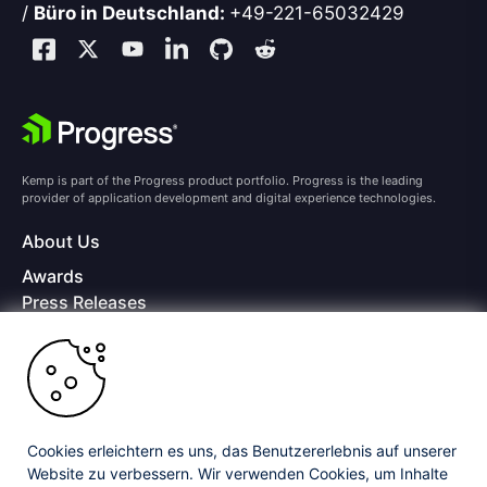
/
Büro in Deutschland:
+49-221-65032429
Kemp is part of the Progress product portfolio. Progress is the leading
provider of application development and digital experience technologies.
About Us
Awards
Press Releases
Media Coverage
Careers
Offices
Copyright © 2026 Progress Software Corporation and/or its
subsidiaries or affiliates. All Rights Reserved.
Cookies erleichtern es uns, das Benutzererlebnis auf unserer
Website zu verbessern. Wir verwenden Cookies, um Inhalte
Progress and certain product names used herein are trademarks or registered