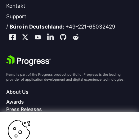
Kontakt
Support
/
Büro in Deutschland:
+49-221-65032429
Kemp is part of the Progress product portfolio. Progress is the leading
provider of application development and digital experience technologies.
About Us
Awards
Press Releases
Media Coverage
Careers
Offices