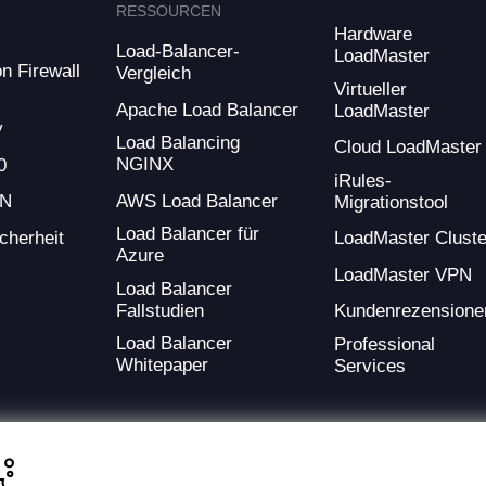
RESSOURCEN
Hardware
Load-Balancer-
LoadMaster
n Firewall
Vergleich
Virtueller
Apache Load Balancer
LoadMaster
y
Load Balancing
Cloud LoadMaster
NGINX
0
iRules-
AWS Load Balancer
PN
Migrationstool
Load Balancer für
cherheit
LoadMaster Cluste
Azure
LoadMaster VPN
Load Balancer
Fallstudien
Kundenrezensione
Load Balancer
Professional
Whitepaper
Services