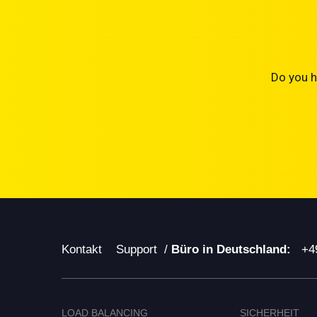
Do you h
Kontakt
Support
/
Büro in Deutschland:
+4
LOAD BALANCING
SICHERHEIT