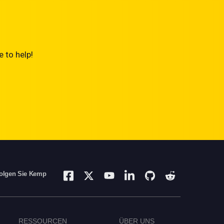
 to help!
olgen Sie Kemp
RESSOURCEN
ÜBER UNS