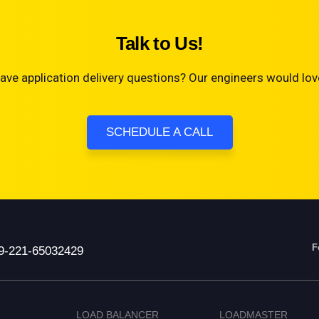
Talk to Us!
ave application delivery questions? Our engineers would love
SCHEDULE A CALL
F
9-221-65032429
LOAD BALANCER
LOADMASTER