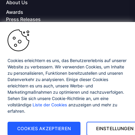
About Us
Awards
Press Releases
Media Coverage
Careers
Offices
Copyright © 2026 Progress Software Corporation and/or its
subsidiaries or affiliates. All Rights Reserved.
Cookies erleichtern es uns, das Benutzererlebnis auf unserer
Website zu verbessern. Wir verwenden Cookies, um Inhalte
Progress and certain product names used herein are trademarks or registered
trademarks of Progress Software Corporation and/or one of its subsidiaries or
zu personalisieren, Funktionen bereitzustellen und unseren
affiliates in the U.S. and/or other countries. See
Trademarks
for appropriate
Datenverkehr zu analysieren. Einige dieser Cookies
markings. All rights in any other trademarks contained herein are reserved by
erleichtern es uns auch, unsere Werbe- und
their respective owners and their inclusion does not imply an endorsement,
Marketingmaßnahmen zu optimieren und nachzuverfolgen.
affiliation, or sponsorship as between Progress and the respective owners.
Sehen Sie sich unsere Cookie-Richtlinie an, um eine
vollständige
Liste der Cookies
anzuzeigen und mehr zu
Privacy Center
Security Center
License Agreement
erfahren.
Do Not Sell or Share My Personal Information
Powered by
Progress Sitefinity
COOKIES AKZEPTIEREN
EINSTELLUNGEN