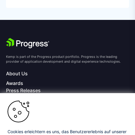
Kemp is part of the Progress product portfolio. Progress is the leading
provider of application development and digital experience technologies.
About Us
Awards
Press Releases
Media Coverage
Careers
Offices
Copyright © 2026 Progress Software Corporation and/or its
subsidiaries or affiliates. All Rights Reserved.
Cookies erleichtern es uns, das Benutzererlebnis auf unserer