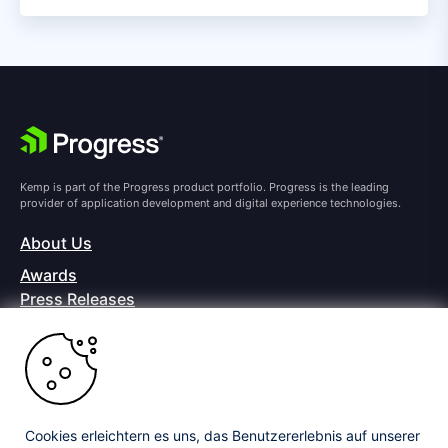
Kemp is part of the Progress product portfolio. Progress is the leading
provider of application development and digital experience technologies.
About Us
Awards
Press Releases
Media Coverage
Careers
Offices
Copyright © 2026 Progress Software Corporation and/or its
subsidiaries or affiliates. All Rights Reserved.
Cookies erleichtern es uns, das Benutzererlebnis auf unserer