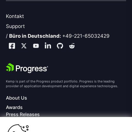
Kontakt
Support
/
Büro in Deutschland:
+49-221-65032429
Kemp is part of the Progress product portfolio. Progress is the leading
provider of application development and digital experience technologies.
About Us
Awards
Press Releases
Media Coverage
Careers