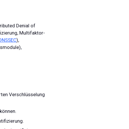
ributed Denial of
izierung, Multifaktor-
DNSSEC
),
tsmodule),
erten Verschlüsselung
 können.
tifizierung.