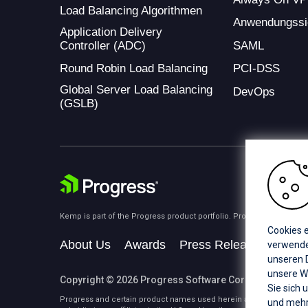
Load Balancing Algorithmen
Anwendungssi
Application Delivery
Controller (ADC)
SAML
Round Robin Load Balancing
PCI-DSS
Global Server Load Balancing
DevOps
(GSLB)
Kemp is part of the Progress product portfolio. Progress is the lea
Cookies e
About Us
Awards
Press Releases
Medi
verwenden
unseren D
unsere W
Copyright © 2026 Progress Software Corporation and/or i
Sie sich 
Progress and certain product names used herein are trademarks or 
und mehr