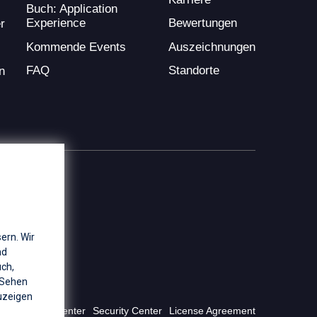
Buch: Application
Experience
Bewertungen
r
Kommende Events
Auszeichnungen
FAQ
Standorte
n
ern. Wir
nd
uch,
 Sehen
zeigen
Privacy Center
Security Center
License Agreement