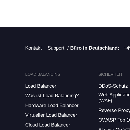
Kontakt
Support
/
Büro in Deutschland:
+4
LOAD BALANCING
SICHERHEIT
Load Balancer
DDoS-Schutz
Web Applicatio
Was ist Load Balancing?
(WAF)
Hardware Load Balancer
Reverse Prox
Virtueller Load Balancer
OWASP Top 1
Cloud Load Balancer
Always On V