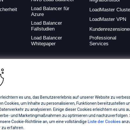
Load Balancer für
cherheit
LoadMaster Cluste
Azure
LoadMaster VPN
Load Balancer
Fallstudien
Kundenrezensione
Load Balancer
Professional
Whitepaper
Services
ding provider of application development and digital experience technologies.
rleichtern es uns, das Benutzererlebnis auf unserer Website zu verbess
a Coverage
Careers
Offices
 Cookies, um Inhalte zu personalisieren, Funktionen bereitzustellen u
atenverkehr zu analysieren. Einige dieser Cookies erleichtern es uns a
erbe- und Marketingmaßnahmen zu optimieren und nachzuverfolgen.
ts subsidiaries or affiliates. All Rights Reserved.
unsere Cookie-Richtlinie an, um eine vollständige
Liste der Cookies
anzu
registered trademarks of Progress Software Corporation and/or one of its
 zu erfahren.