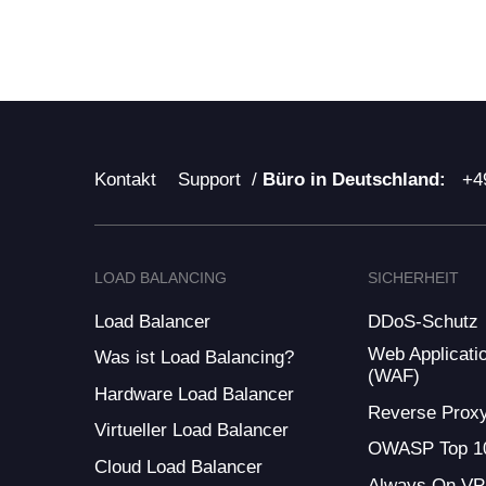
Kontakt
Support
/
Büro in Deutschland:
+4
LOAD BALANCING
SICHERHEIT
Load Balancer
DDoS-Schutz
Web Applicatio
Was ist Load Balancing?
(WAF)
Hardware Load Balancer
Reverse Prox
Virtueller Load Balancer
OWASP Top 1
Cloud Load Balancer
Always On V