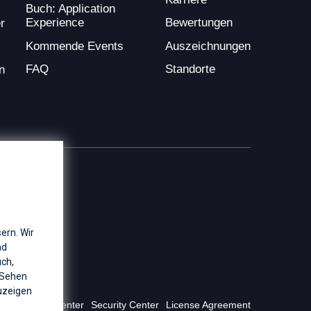
Buch: Application
Experience
Bewertungen
r
Kommende Events
Auszeichnungen
FAQ
Standorte
n
ern. Wir
nd
uch,
 Sehen
zeigen
Privacy Center
Security Center
License Agreement