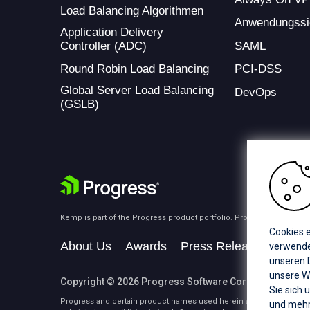
Load Balancing Algorithmen
Anwendungssi
Application Delivery
Controller (ADC)
SAML
Round Robin Load Balancing
PCI-DSS
Global Server Load Balancing
DevOps
(GSLB)
Kemp is part of the Progress product portfolio. Progress is the lea
Cookies e
About Us
Awards
Press Releases
Medi
verwenden
unseren D
unsere W
Copyright © 2026 Progress Software Corporation and/or i
Sie sich 
Progress and certain product names used herein are trademarks or 
und mehr