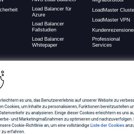
Load Balancer für
cherheit
LoadMaster Cluste
Azure
LoadMaster VPN
Load Balancer
Fallstudien
Kundenrezensione
Load Balancer
Professional
Whitepaper
Services
ding provider of application development and digital experience technologies.
rleichtern es uns, das Benutzererlebnis auf unserer Website zu verbess
a Coverage
Careers
Offices
 Cookies, um Inhalte zu personalisieren, Funktionen bereitzustellen u
atenverkehr zu analysieren. Einige dieser Cookies erleichtern es uns a
erbe- und Marketingmaßnahmen zu optimieren und nachzuverfolgen.
ts subsidiaries or affiliates. All Rights Reserved.
unsere Cookie-Richtlinie an, um eine vollständige
Liste der Cookies
anzu
registered trademarks of Progress Software Corporation and/or one of its
 zu erfahren.