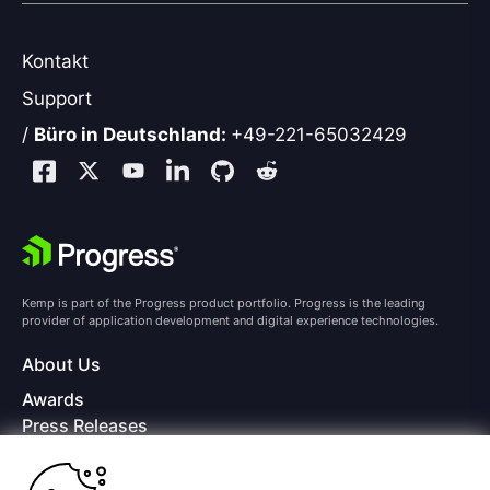
Kontakt
Support
/
Büro in Deutschland:
+49-221-65032429
Kemp is part of the Progress product portfolio. Progress is the leading
provider of application development and digital experience technologies.
About Us
Awards
Press Releases
Media Coverage
Careers