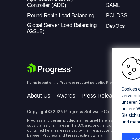
Controller (ADC)
SAML
Round Robin Load Balancing
PCI-DSS
Global Server Load Balancing
DevOps
(GSLB)
Kemp is part of the Progress product portfolio. Progress is the lea
Cookies e
About Us
Awards
Press Releases
Medi
verwenden
unseren D
unsere W
Copyright © 2026 Progress Software Corporation and/or i
Sie sich 
Progress and certain product names used herein are trademarks or 
und mehr
subsidiaries or affiliates in the U.S. and/or other countries. See
Tra
contained herein are reserved by their respective owners and their 
between Progress and the respective owners.