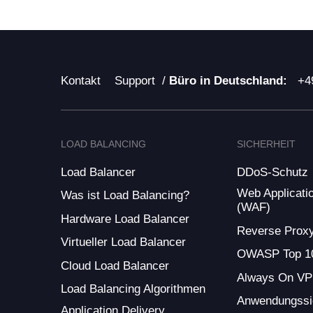
Kontakt
Support
/
Büro in Deutschland:
+4
LOAD BALANCING
SICHERHEIT
Load Balancer
DDoS-Schutz
Web Applicatio
Was ist Load Balancing?
(WAF)
Hardware Load Balancer
Reverse Prox
Virtueller Load Balancer
OWASP Top 1
Cloud Load Balancer
Always On V
Load Balancing Algorithmen
Anwendungssi
Application Delivery