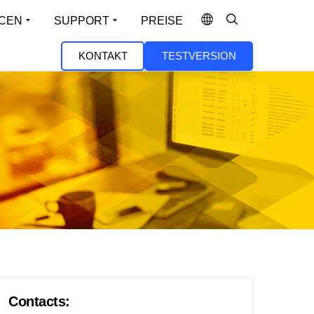
CEN
SUPPORT
PREISE
KONTAKT
TESTVERSION
AUSGEWÄHLTE LÖSUNGEN
PARTNER
dMaster 360
Support Home
ltete Plattform für
Dokumentation
en-
Verfügbarkeit von Anwendungen
Vorlagen
Partner
ndungsbereitstellung und Sicherheit
k
suchen
Community
Anwendungssicherheit
Trust Center
i-Tenant Load Balancer
Partner
Dienstleistungen
Web Application Firewall (WAF)
Angebot
n Sie mehrere isolierte Load-Balancer-
werden
anfragen
Supportvertrag verlängern
anzen auf einer einzigen Hardware-Appliance
Global Server Load Balancing (GSLB)
Partner
ers
Testversion
Kubernetes Ingress Controller
Login
Demo
ress Connection Manager für
Multi-Cloud-Betrieb
Deal
ctScale
ter
Lizenzierung
Registration
iert für Dell ObjectScale-Bereitstellungen
Contacts: