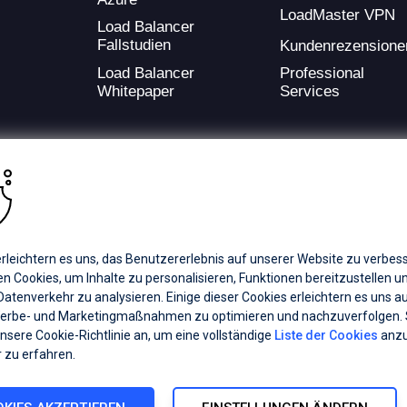
LoadMaster VPN
Load Balancer
Fallstudien
Kundenrezensione
Load Balancer
Professional
Whitepaper
Services
ding provider of application development and digital experience technologies.
rleichtern es uns, das Benutzererlebnis auf unserer Website zu verbess
a Coverage
Careers
Offices
 Cookies, um Inhalte zu personalisieren, Funktionen bereitzustellen u
atenverkehr zu analysieren. Einige dieser Cookies erleichtern es uns a
erbe- und Marketingmaßnahmen zu optimieren und nachzuverfolgen.
ts subsidiaries or affiliates. All Rights Reserved.
unsere Cookie-Richtlinie an, um eine vollständige
Liste der Cookies
anzu
registered trademarks of Progress Software Corporation and/or one of its
 zu erfahren.
demarks
for appropriate markings. All rights in any other trademarks
inclusion does not imply an endorsement, affiliation, or sponsorship as