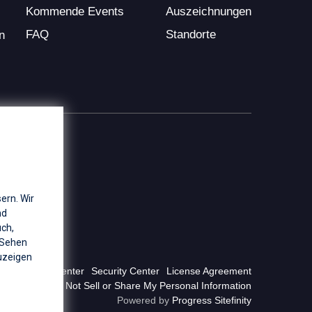
Kommende Events
Auszeichnungen
FAQ
Standorte
n
ern. Wir
nd
uch,
 Sehen
zeigen
Privacy Center
Security Center
License Agreement
Do Not Sell or Share My Personal Information
Powered by
Progress Sitefinity