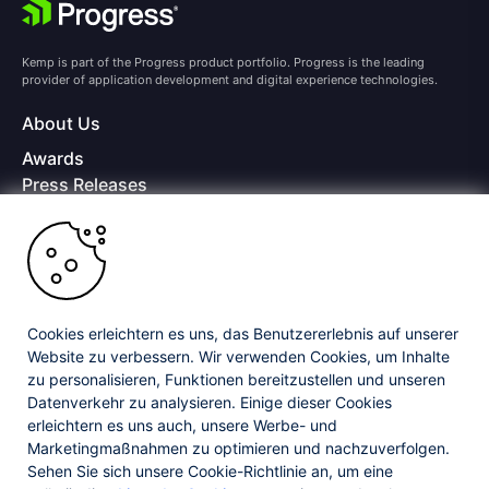
Kemp is part of the Progress product portfolio. Progress is the leading
provider of application development and digital experience technologies.
About Us
Awards
Press Releases
Media Coverage
Careers
Offices
Copyright © 2026 Progress Software Corporation and/or its
subsidiaries or affiliates. All Rights Reserved.
Cookies erleichtern es uns, das Benutzererlebnis auf unserer
Website zu verbessern. Wir verwenden Cookies, um Inhalte
Progress and certain product names used herein are trademarks or registered
trademarks of Progress Software Corporation and/or one of its subsidiaries or
zu personalisieren, Funktionen bereitzustellen und unseren
affiliates in the U.S. and/or other countries. See
Trademarks
for appropriate
Datenverkehr zu analysieren. Einige dieser Cookies
markings. All rights in any other trademarks contained herein are reserved by
erleichtern es uns auch, unsere Werbe- und
their respective owners and their inclusion does not imply an endorsement,
affiliation, or sponsorship as between Progress and the respective owners.
Marketingmaßnahmen zu optimieren und nachzuverfolgen.
Sehen Sie sich unsere Cookie-Richtlinie an, um eine