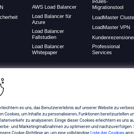
iRules-
AWS Load Balancer
PN
Migrationstool
Load Balancer für
cherheit
LoadMaster Cluste
Azure
LoadMaster VPN
Load Balancer
Fallstudien
Kundenrezensione
Load Balancer
Professional
Whitepaper
Services
ding provider of application development and digital experience technologies.
rleichtern es uns, das Benutzererlebnis auf unserer Website zu verbess
a Coverage
Careers
Offices
 Cookies, um Inhalte zu personalisieren, Funktionen bereitzustellen u
atenverkehr zu analysieren. Einige dieser Cookies erleichtern es uns a
erbe- und Marketingmaßnahmen zu optimieren und nachzuverfolgen.
ts subsidiaries or affiliates. All Rights Reserved.
unsere Cookie-Richtlinie an, um eine vollständige
Liste der Cookies
anzu