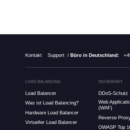
Kontakt
Support
/
Büro in Deutschland:
+4
LOAD BALANCING
SICHERHEIT
Load Balancer
DDoS-Schutz
Web Applicatio
Was ist Load Balancing?
(WAF)
Hardware Load Balancer
Reverse Prox
Virtueller Load Balancer
OWASP Top 1