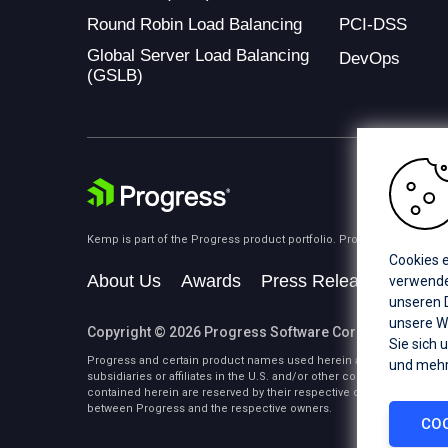
Round Robin Load Balancing
PCI-DSS
Global Server Load Balancing
DevOps
(GSLB)
Kemp is part of the Progress product portfolio. Progress is the lea
Cookies e
About Us
Awards
Press Releases
Medi
verwenden
unseren D
unsere W
Copyright © 2026 Progress Software Corporation and/or i
Sie sich 
Progress and certain product names used herein are trademarks or 
und mehr
subsidiaries or affiliates in the U.S. and/or other countries. See
Tra
contained herein are reserved by their respective owners and their 
between Progress and the respective owners.
COO