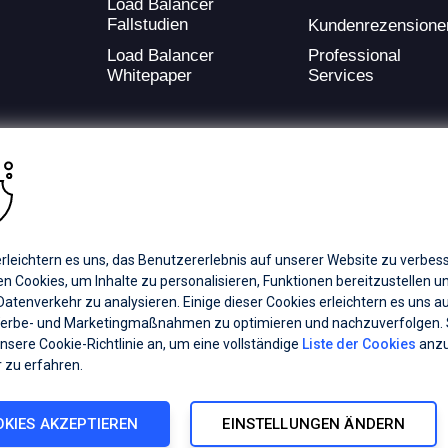
Load Balancer
Fallstudien
Kundenrezensione
Load Balancer
Professional
Whitepaper
Services
ding provider of application development and digital experience technologies.
rleichtern es uns, das Benutzererlebnis auf unserer Website zu verbess
a Coverage
Careers
Offices
 Cookies, um Inhalte zu personalisieren, Funktionen bereitzustellen u
atenverkehr zu analysieren. Einige dieser Cookies erleichtern es uns a
erbe- und Marketingmaßnahmen zu optimieren und nachzuverfolgen.
ts subsidiaries or affiliates. All Rights Reserved.
unsere Cookie-Richtlinie an, um eine vollständige
Liste der Cookies
anzu
registered trademarks of Progress Software Corporation and/or one of its
 zu erfahren.
demarks
for appropriate markings. All rights in any other trademarks
inclusion does not imply an endorsement, affiliation, or sponsorship as
KIES AKZEPTIEREN
EINSTELLUNGEN ÄNDERN