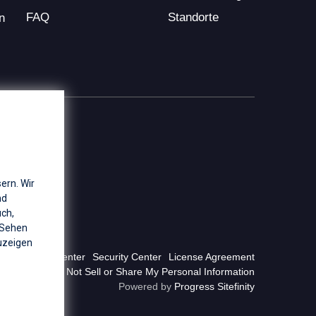
FAQ
Standorte
n
ern. Wir
nd
uch,
 Sehen
zeigen
Privacy Center
Security Center
License Agreement
Do Not Sell or Share My Personal Information
Powered by
Progress Sitefinity