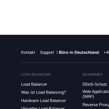
Kontakt
Support
/
Büro in Deutschland:
+4
LOAD BALANCING
SICHERHEIT
Load Balancer
DDoS-Schutz
Web Applicatio
Was ist Load Balancing?
(WAF)
Hardware Load Balancer
Reverse Prox
Virtueller Load Balancer