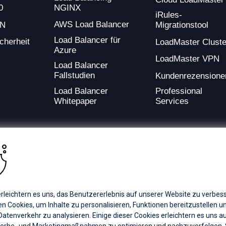
NGINX
0
iRules-
AWS Load Balancer
PN
Migrationstool
Load Balancer für
cherheit
LoadMaster Cluste
Azure
LoadMaster VPN
Load Balancer
Fallstudien
Kundenrezensione
Load Balancer
Professional
Whitepaper
Services
ding provider of application development and digital experience technologies.
rleichtern es uns, das Benutzererlebnis auf unserer Website zu verbess
a Coverage
Careers
Offices
 Cookies, um Inhalte zu personalisieren, Funktionen bereitzustellen u
atenverkehr zu analysieren. Einige dieser Cookies erleichtern es uns a