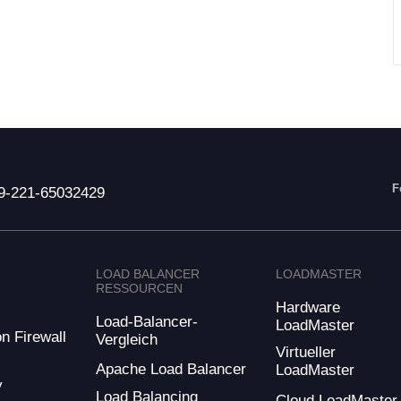
F
9-221-65032429
LOAD BALANCER
LOADMASTER
RESSOURCEN
Hardware
Load-Balancer-
LoadMaster
n Firewall
Vergleich
Virtueller
Apache Load Balancer
LoadMaster
y
Load Balancing
Cloud LoadMaster