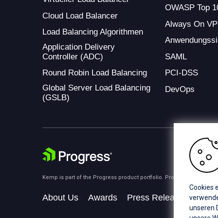
OWASP Top 1
Cloud Load Balancer
Always On V
Load Balancing Algorithmen
Anwendungssi
Application Delivery
Controller (ADC)
SAML
Round Robin Load Balancing
PCI-DSS
Global Server Load Balancing
DevOps
(GSLB)
Kemp is part of the Progress product portfolio. Progress is the lea
Cookies e
About Us
Awards
Press Releases
Medi
verwenden
unseren D