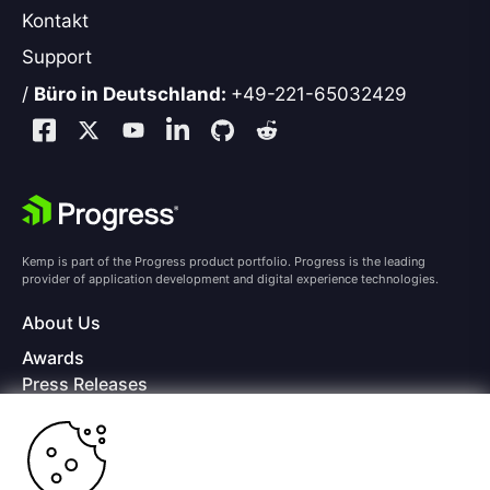
Kontakt
Support
/
Büro in Deutschland:
+49-221-65032429
Kemp is part of the Progress product portfolio. Progress is the leading
provider of application development and digital experience technologies.
About Us
Awards
Press Releases
Media Coverage
Careers
Offices