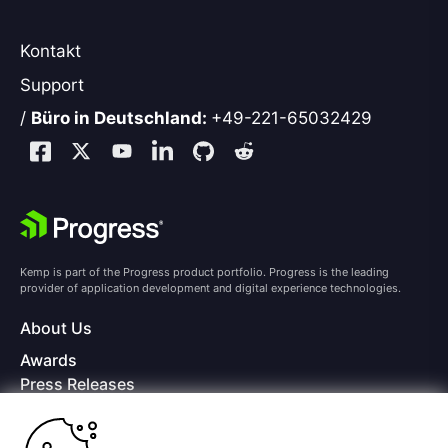
Kontakt
Support
/
Büro in Deutschland:
+49-221-65032429
Kemp is part of the Progress product portfolio. Progress is the leading
provider of application development and digital experience technologies.
About Us
Awards
Press Releases
Media Coverage
Careers