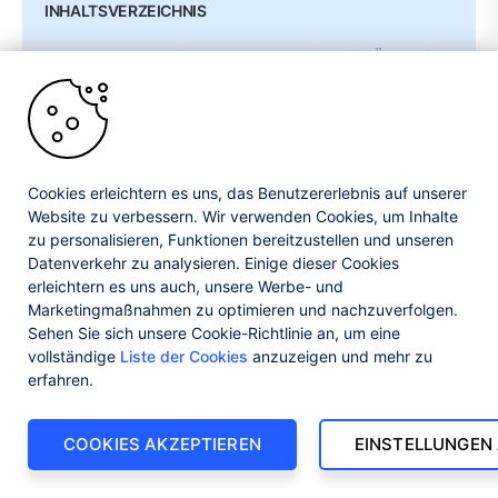
INHALTSVERZEICHNIS
Workloads der nächsten Generation: Ein Überblick
über die aktuellen Trends
Modernisierungsstrategien für die Transparenz
des Lastausgleichs
Tools und Technologien für Sichtbarkeit der
Cookies erleichtern es uns, das Benutzererlebnis auf unserer
nächsten Generation
Website zu verbessern. Wir verwenden Cookies, um Inhalte
zu personalisieren, Funktionen bereitzustellen und unseren
Anwendungsfälle für erfolgreiche
Datenverkehr zu analysieren. Einige dieser Cookies
Modernisierungen
erleichtern es uns auch, unsere Werbe- und
Marketingmaßnahmen zu optimieren und nachzuverfolgen.
Zukünftige Trends bei der Transparenz des
Sehen Sie sich unsere Cookie-Richtlinie an, um eine
Lastausgleichs
vollständige
Liste der Cookies
anzuzeigen und mehr zu
erfahren.
Fazit
Testen Sie den LoadMaster selbst aus
COOKIES AKZEPTIEREN
EINSTELLUNGEN