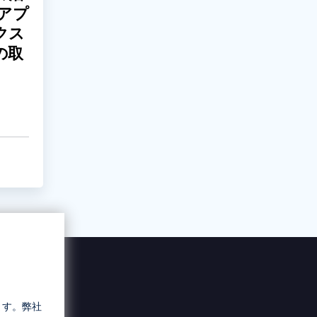
 アプ
クス
の取
ます。弊社