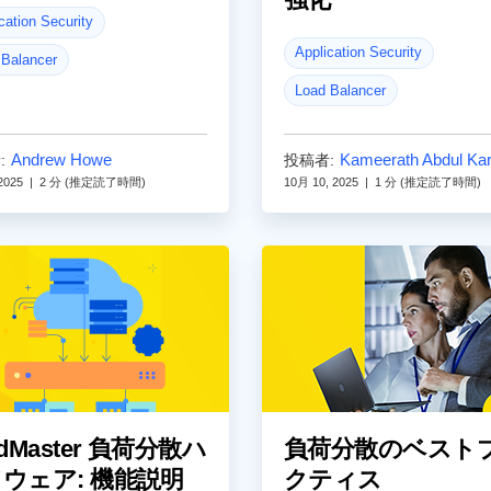
コミュニティ (英語)
cation Security
Application Security
 Balancer
Load Balancer
Andrew Howe
Kameerath Abdul Ka
:
投稿者:
2025
|
2 分 (推定読了時間)
10月 10, 2025
|
1 分 (推定読了時間)
adMaster 負荷分散ハ
負荷分散のベスト
ウェア: 機能説明
クティス