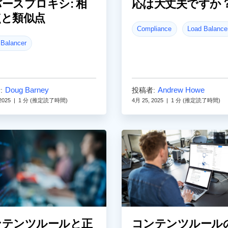
ースプロキシ: 相
応は大丈夫ですか
点と類似点
Compliance
Load Balance
 Balancer
Doug Barney
Andrew Howe
:
投稿者:
2025
|
1 分 (推定読了時間)
4月 25, 2025
|
1 分 (推定読了時間)
ンテンツルールと正
コンテンツルール