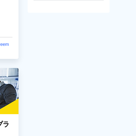
reem
プラ