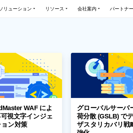
ソリューション
リソース
会社案内
パートナ
概要
機能
 LoadMaster
リソースセンター
会社案内
LoadMaster 360
パート
ーション配信を最適化する高性能負
アプリケーション配信と
導入事例
パート
ソリューション概要
ロードバラン
ードウェア
合管理するプラットフォ
データシート
パート
業種別ソリューション
アプリケーシ
Master
LoadMaster のライセ
ホワイトペーパー
サポートされるアプリケーション
アルゴリズム
ーション常時稼働のための仮想環境
様々な導入シナリオに対
能負荷分散
イセンス
日本語マニュアル
機能リスト
Web アプリケ
ブログ
ライセンスのオプション
グローバルサーバ
oadMaster
LoadMaster (Connectio
ブルで信頼性の高いクラウドネイテ
ObjectScale)
ウェビナー (英語)
ロードバランサーとは？
ゼロトラストア
荷分散ソリューション
Dell ObjectScale 
サポート (英語)
複数クラウド
LoadMaster
dMaster WAF によ
グローバルサーバ
Firmware
Kubernetes 
不可視文字インジェ
荷分散 (GSLB) で
Templates
ション対策
ザスタリカバリ戦
ドキュメンテーション (英語)
強化