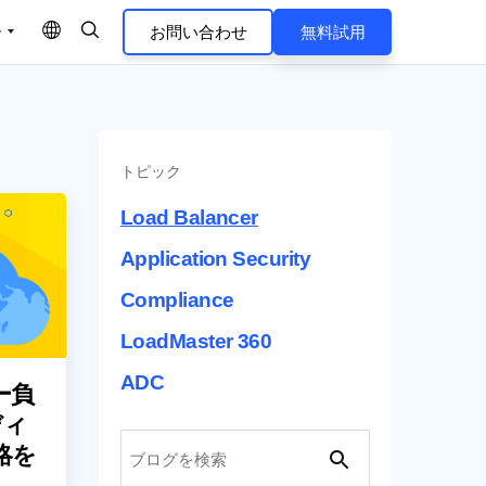
ー
お問い合わせ
無料試用
ナー
セキュリティを統
ナー検索
サー
ーム
トピック
ナー提携のメリット
ョンのセキュリティ
ンス
と負荷分散手法
Load Balancer
応できる柔軟なラ
ーションファイアウォール (WAF)
Application Security
ー負荷分散 (GSLB)
n Manager for
Compliance
クセスゲートウェイ (ZTAG)
LoadMaster 360
ストレージに最適化された
でのアプリケーション配信
ADC
ー負
の Ingress コントローラー
ディ
略を