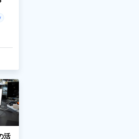
？
r
の活