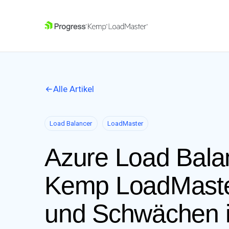
SKIP NAVIGATION
Alle Artikel
Load Balancer
LoadMaster
Azure Load Bala
Kemp LoadMaste
und Schwächen i