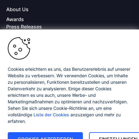
About Us
Awards
Press Releases
Media Coverage
Careers
Offices
Copyright © 2026 Progress Software Corporation and/or its
subsidiaries or affiliates. All Rights Reserved.
Cookies erleichtern es uns, das Benutzererlebnis auf unserer
Website zu verbessern. Wir verwenden Cookies, um Inhalte
Progress and certain product names used herein are trademarks or registered
trademarks of Progress Software Corporation and/or one of its subsidiaries or
zu personalisieren, Funktionen bereitzustellen und unseren
affiliates in the U.S. and/or other countries. See
Trademarks
for appropriate
Datenverkehr zu analysieren. Einige dieser Cookies
markings. All rights in any other trademarks contained herein are reserved by
erleichtern es uns auch, unsere Werbe- und
their respective owners and their inclusion does not imply an endorsement,
Marketingmaßnahmen zu optimieren und nachzuverfolgen.
affiliation, or sponsorship as between Progress and the respective owners.
Sehen Sie sich unsere Cookie-Richtlinie an, um eine
vollständige
Liste der Cookies
anzuzeigen und mehr zu
Privacy Center
Security Center
License Agreement
erfahren.
Do Not Sell or Share My Personal Information
Powered by
Progress Sitefinity