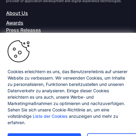
provider of application development and digital experience technologies.
About Us
Awards
Press Releases
Media Coverage
Careers
Offices
Copyright © 2026 Progress Software Corporation and/or its
subsidiaries or affiliates. All Rights Reserved.
Cookies erleichtern es uns, das Benutzererlebnis auf unserer
Website zu verbessern. Wir verwenden Cookies, um Inhalte
Progress and certain product names used herein are trademarks or registered
trademarks of Progress Software Corporation and/or one of its subsidiaries or
zu personalisieren, Funktionen bereitzustellen und unseren
affiliates in the U.S. and/or other countries. See
Trademarks
for appropriate
Datenverkehr zu analysieren. Einige dieser Cookies
markings. All rights in any other trademarks contained herein are reserved by
erleichtern es uns auch, unsere Werbe- und
their respective owners and their inclusion does not imply an endorsement,
affiliation, or sponsorship as between Progress and the respective owners.
Marketingmaßnahmen zu optimieren und nachzuverfolgen.
Sehen Sie sich unsere Cookie-Richtlinie an, um eine
vollständige
Liste der Cookies
anzuzeigen und mehr zu
Privacy Center
Security Center
License Agreement
erfahren.
Do Not Sell or Share My Personal Information
Powered by
Progress Sitefinity