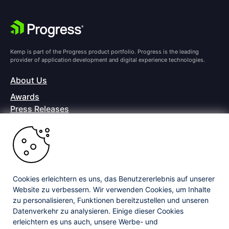
Kemp is part of the Progress product portfolio. Progress is the leading
provider of application development and digital experience technologies.
About Us
Awards
Press Releases
Media Coverage
Careers
Offices
Copyright © 2026 Progress Software Corporation and/or its
subsidiaries or affiliates. All Rights Reserved.
Cookies erleichtern es uns, das Benutzererlebnis auf unserer
Website zu verbessern. Wir verwenden Cookies, um Inhalte
Progress and certain product names used herein are trademarks or registered
trademarks of Progress Software Corporation and/or one of its subsidiaries or
zu personalisieren, Funktionen bereitzustellen und unseren
affiliates in the U.S. and/or other countries. See
Trademarks
for appropriate
Datenverkehr zu analysieren. Einige dieser Cookies
markings. All rights in any other trademarks contained herein are reserved by
erleichtern es uns auch, unsere Werbe- und
their respective owners and their inclusion does not imply an endorsement,